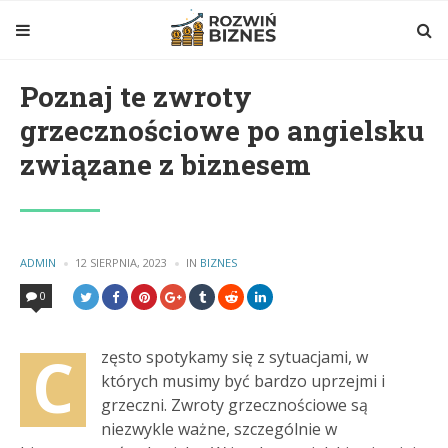
Poznaj te zwroty
grzecznościowe po angielsku
związane z biznesem
POSTED
ADMIN
12 SIERPNIA, 2023
IN
POSTED
BIZNES
BY
IN
0
C
zęsto spotykamy się z sytuacjami, w
których musimy być bardzo uprzejmi i
grzeczni. Zwroty grzecznościowe są
niezwykle ważne, szczególnie w