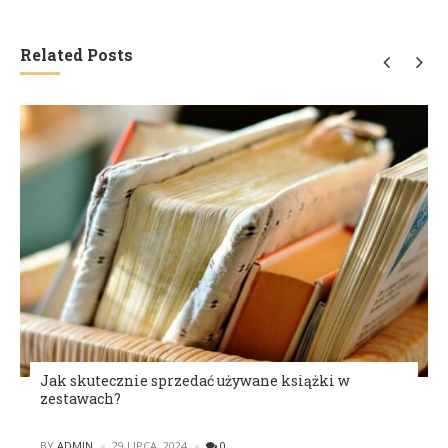
Related Posts
Jak skutecznie sprzedać używane książki w
zestawach?
POSTED
BY
ADMIN
29 LIPCA, 2024
0