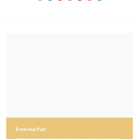
Post
navigation
Previous Post
Poznaj te zwroty grzecznościowe po angielsku związane