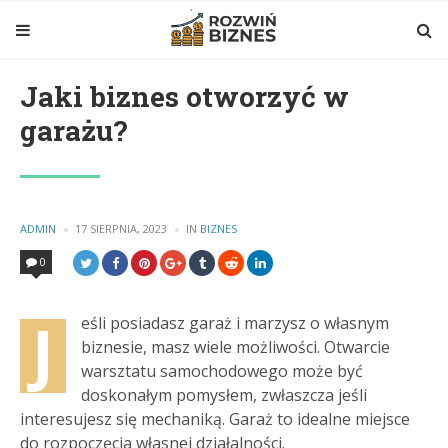
Jaki biznes otworzyć w
garażu?
POSTED
ADMIN
17 SIERPNIA, 2023
IN
POSTED
BIZNES
BY
IN
0
J
eśli posiadasz garaż i marzysz o własnym
biznesie, masz wiele możliwości. Otwarcie
warsztatu samochodowego może być
doskonałym pomysłem, zwłaszcza jeśli
interesujesz się mechaniką. Garaż to idealne miejsce
do rozpoczęcia własnej działalności.