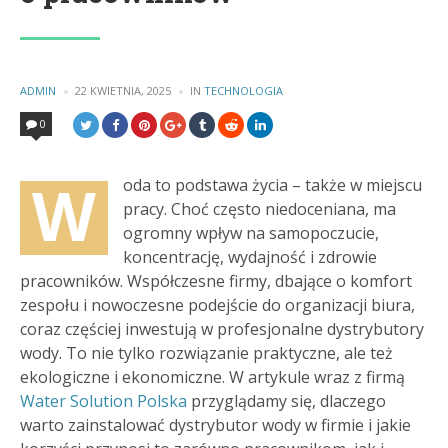
POSTED
ADMIN
22 KWIETNIA, 2025
IN
POSTED
TECHNOLOGIA
BY
IN
0
W
oda to podstawa życia – także w miejscu
pracy. Choć często niedoceniana, ma
ogromny wpływ na samopoczucie,
koncentrację, wydajność i zdrowie
pracowników. Współczesne firmy, dbające o komfort
zespołu i nowoczesne podejście do organizacji biura,
coraz częściej inwestują w profesjonalne dystrybutory
wody. To nie tylko rozwiązanie praktyczne, ale też
ekologiczne i ekonomiczne. W artykule wraz z firmą
Water Solution Polska
przyglądamy się, dlaczego
warto zainstalować dystrybutor wody w firmie i jakie